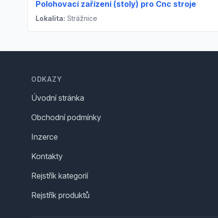
Polohovací zařízení (stoly) pro Cnc stroje
Lokalita:
Strážnice
Footer
ODKAZY
Úvodní stránka
Obchodní podmínky
Inzerce
Kontakty
Rejstřík kategorií
Rejstřík produktů