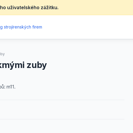
ho uživatelského zážitku.
g strojírenských firem
uby
ikmými zuby
bů: m11.