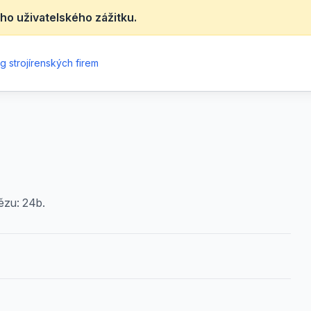
ho uživatelského zážitku.
g strojírenských firem
ězu: 24b.