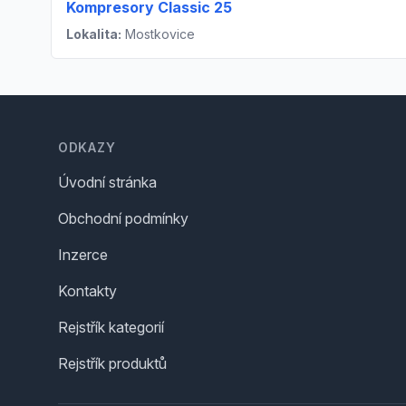
Kompresory Classic 25
Lokalita:
Mostkovice
Footer
ODKAZY
Úvodní stránka
Obchodní podmínky
Inzerce
Kontakty
Rejstřík kategorií
Rejstřík produktů