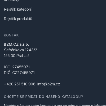
Rejstřík kategorií
Rejstřík produktů
KONTAKT
B2M.CZ s.r.o.
Šafránkova 1243/3
155 00 Praha 5
IČO: 27455971
DIČ: CZ27455971
+420 251 510 908, info@b2m.cz
CHCETE SE PŘIDAT DO NAŠEHO KATALOGU?
Nechte nám na sebe kontakt a my se vám ozveme s inform