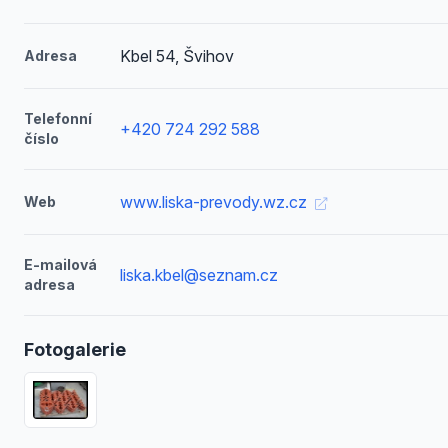
Kbel 54, Švihov
Adresa
Telefonní
+420 724 292 588
číslo
www.liska-prevody.wz.cz
Web
E-mailová
liska.kbel@seznam.cz
adresa
Fotogalerie