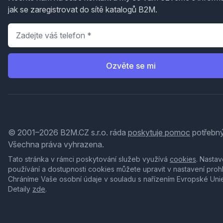
jak se zaregistrovat do sítě katalogů B2M.
Telefon
*
Ozvěte se mi
© 2001–2026 B2M.CZ s.r.o. ráda
poskytuje pomoc
potřebný
Všechna práva vyhrazena.
Tato stránka v rámci poskytování služeb využívá
cookies
. Nastav
používání a dostupnosti cookies můžete upravit v nastavení proh
Chráníme Vaše osobní údaje v souladu s nařízením Evropské Uni
Detaily
zde
.