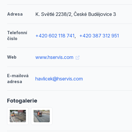
K. Světlé 2238/2, České Budějovice 3
Adresa
Telefonní
+420 602 118 741
,
+420 387 312 951
číslo
www.hservis.com
Web
E-mailová
havlicek@hservis.com
adresa
Fotogalerie