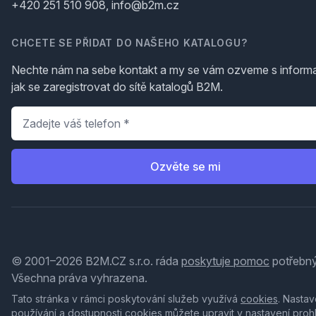
+420 251 510 908, info@b2m.cz
CHCETE SE PŘIDAT DO NAŠEHO KATALOGU?
Nechte nám na sebe kontakt a my se vám ozveme s inform
jak se zaregistrovat do sítě katalogů B2M.
Telefon
*
Ozvěte se mi
© 2001–2026 B2M.CZ s.r.o. ráda
poskytuje pomoc
potřebný
Všechna práva vyhrazena.
Tato stránka v rámci poskytování služeb využívá
cookies
. Nastav
používání a dostupnosti cookies můžete upravit v nastavení proh