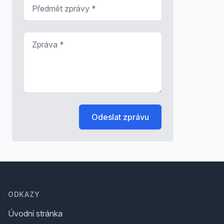
Předmět zprávy
*
Zpráva
*
Odeslat zprávu
Footer
ODKAZY
Úvodní stránka