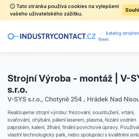
Tato stránka používá cookies na vylepšení
Souh
vašeho uživatelského zážitku.
|
katalog strojíre
firem
Strojní Výroba - montáž | V-
s.r.o.
V-SYS s.r.o., Chotyně 254 , Hrádek Nad Niso
Realizujeme strojní výrobu: frézování, soustružení, vrtání,
svařování, ohýbání, pálení laserem, plasma, řezání vodním
paprském, kalení, žíhání, finální povrchové úpravy. Použív
vlastní technologický park, nebo spolupráci s kvalitními sml