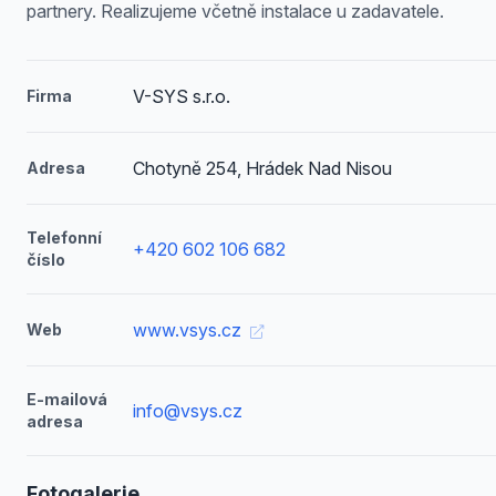
partnery. Realizujeme včetně instalace u zadavatele.
V-SYS s.r.o.
Firma
Chotyně 254, Hrádek Nad Nisou
Adresa
Telefonní
+420 602 106 682
číslo
www.vsys.cz
Web
E-mailová
info@vsys.cz
adresa
Fotogalerie