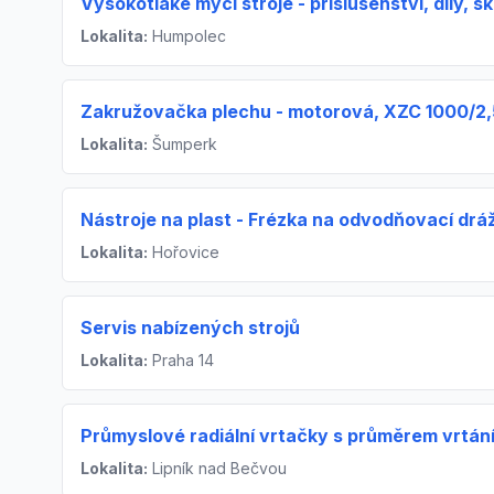
Vysokotlaké mycí stroje - příslušenství, díly, s
Lokalita:
Humpolec
Zakružovačka plechu - motorová, XZC 1000/2,
Lokalita:
Šumperk
Nástroje na plast - Frézka na odvodňovací drá
Lokalita:
Hořovice
Servis nabízených strojů
Lokalita:
Praha 14
Průmyslové radiální vrtačky s průměrem vrtání
Lokalita:
Lipník nad Bečvou