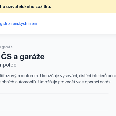
ho uživatelského zážitku.
g strojírenských firem
a garáže
ČS a garáže
umpolec
é třífázovým motorem. Umožňuje vysávání, čištění interierů pěnou
í osobních automobilů. Umožňuje provádět více operací naráz.