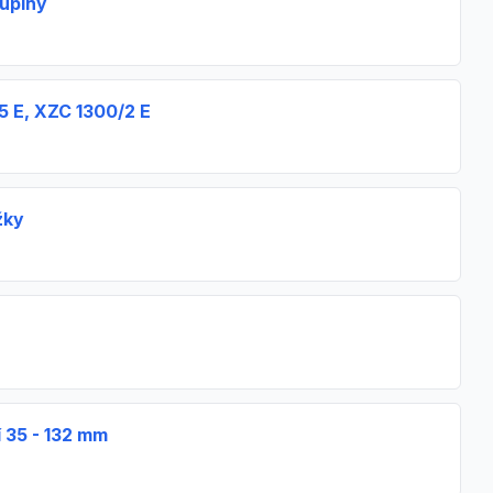
kupiny
5 E, XZC 1300/2 E
žky
 35 - 132 mm