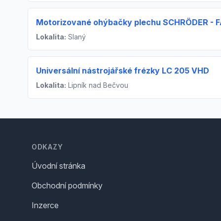
Motorizované ohýbačky plechu SCHRÖDER - F
Lokalita:
Slaný
Universální nástrojářské frézky LC 205 VHD
Lokalita:
Lipník nad Bečvou
Footer
ODKAZY
Úvodní stránka
Obchodní podmínky
Inzerce