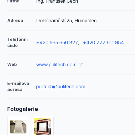
Ing. František Čech
Firma
Dolní náměstí 25, Humpolec
Adresa
Telefonní
+420 565 650 327
,
+420 777 611 954
číslo
www.pulitech.com
Web
E-mailová
pulitech@pulitech.com
adresa
Fotogalerie