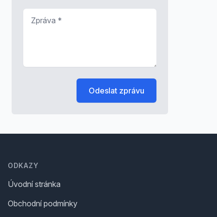
Zpráva
*
Odeslat zprávu
Footer
ODKAZY
Úvodní stránka
Obchodní podmínky