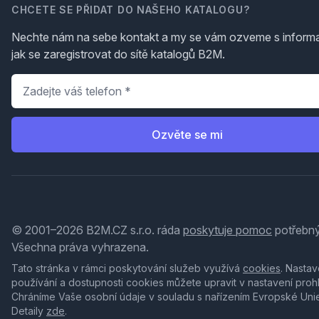
CHCETE SE PŘIDAT DO NAŠEHO KATALOGU?
Nechte nám na sebe kontakt a my se vám ozveme s inform
jak se zaregistrovat do sítě katalogů B2M.
Telefon
*
Ozvěte se mi
© 2001–2026 B2M.CZ s.r.o. ráda
poskytuje pomoc
potřebný
Všechna práva vyhrazena.
Tato stránka v rámci poskytování služeb využívá
cookies
. Nastav
používání a dostupnosti cookies můžete upravit v nastavení proh
Chráníme Vaše osobní údaje v souladu s nařízením Evropské Uni
Detaily
zde
.