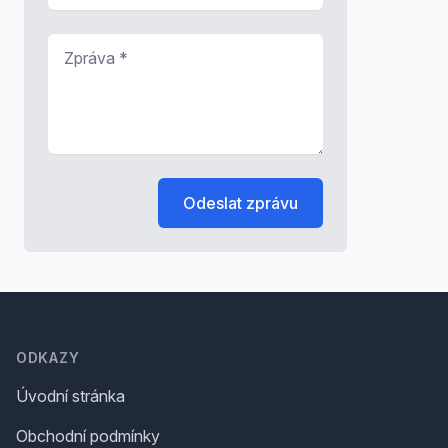
Zpráva
*
Odeslat zprávu
Footer
ODKAZY
Úvodní stránka
Obchodní podmínky