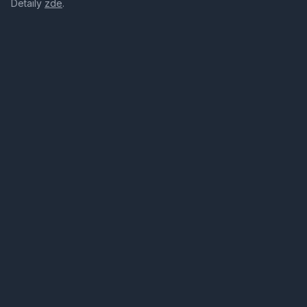
Detaily
zde
.