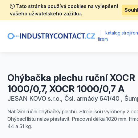
Tato stránka používá cookies na vylepšení
Souh
vašeho uživatelského zážitku.
|
katalog strojíre
firem
Ohýbačka plechu ruční XOCR
1000/0,7, XOCR 1000/0,7 A
JESAN KOVO s.r.o., Čsl. armády 641/40 , Šum
Nabízím ruční ohýbačky plechu. Stroje jsou vyrobeny z ocel
Ohýbací lištu nelze přestavit. Pracovní délka 1020 mm. Hm
44 a 51 kg.