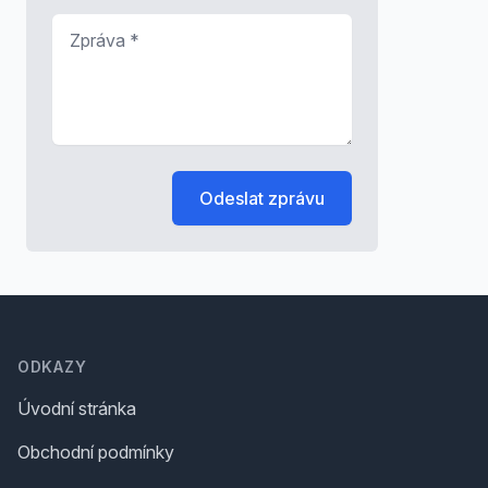
Zpráva
*
Odeslat zprávu
Footer
ODKAZY
Úvodní stránka
Obchodní podmínky