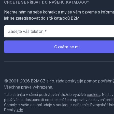
CHCETE SE PŘIDAT DO NAŠEHO KATALOGU?
Nechte nám na sebe kontakt a my se vám ozveme s inform
jak se zaregistrovat do sítě katalogů B2M.
Telefon
*
Ozvěte se mi
© 2001–2026 B2M.CZ s.r.o. ráda
poskytuje pomoc
potřebný
Všechna práva vyhrazena.
Tato stránka v rámci poskytování služeb využívá
cookies
. Nastav
používání a dostupnosti cookies můžete upravit v nastavení proh
Chráníme Vaše osobní údaje v souladu s nařízením Evropské Uni
Detaily
zde
.