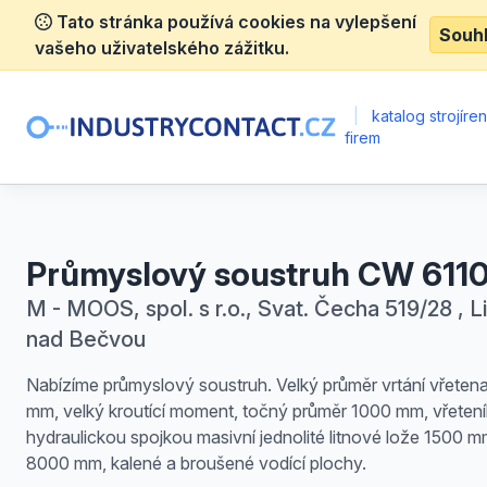
Tato stránka používá cookies na vylepšení
Souh
vašeho uživatelského zážitku.
|
katalog strojíre
firem
Průmyslový soustruh CW 61
M - MOOS, spol. s r.o., Svat. Čecha 519/28 , L
nad Bečvou
Nabízíme průmyslový soustruh. Velký průměr vrtání vřeten
mm, velký kroutící moment, točný průměr 1000 mm, vřetení
hydraulickou spojkou masivní jednolité litnové lože 1500 
8000 mm, kalené a broušené vodící plochy.