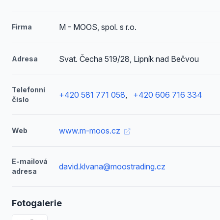
M - MOOS, spol. s r.o.
Firma
Svat. Čecha 519/28, Lipník nad Bečvou
Adresa
Telefonní
+420 581 771 058
,
+420 606 716 334
číslo
www.m-moos.cz
Web
E-mailová
david.klvana@moostrading.cz
adresa
Fotogalerie