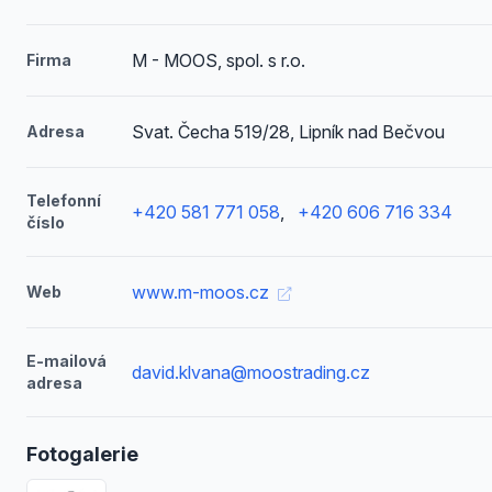
M - MOOS, spol. s r.o.
Firma
Svat. Čecha 519/28, Lipník nad Bečvou
Adresa
Telefonní
+420 581 771 058
,
+420 606 716 334
číslo
www.m-moos.cz
Web
E-mailová
david.klvana@moostrading.cz
adresa
Fotogalerie