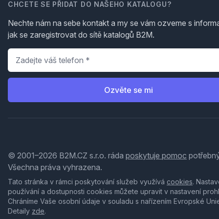
CHCETE SE PŘIDAT DO NAŠEHO KATALOGU?
Nechte nám na sebe kontakt a my se vám ozveme s inform
jak se zaregistrovat do sítě katalogů B2M.
Telefon
*
Ozvěte se mi
© 2001–2026 B2M.CZ s.r.o. ráda
poskytuje pomoc
potřebný
Všechna práva vyhrazena.
Tato stránka v rámci poskytování služeb využívá
cookies
. Nastav
používání a dostupnosti cookies můžete upravit v nastavení proh
Chráníme Vaše osobní údaje v souladu s nařízením Evropské Uni
Detaily
zde
.