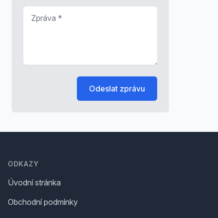
Zpráva
*
Odeslat zprávu
Footer
ODKAZY
Úvodní stránka
Obchodní podmínky