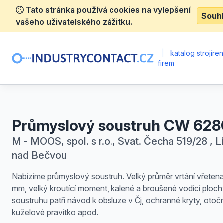
Tato stránka používá cookies na vylepšení
Souh
vašeho uživatelského zážitku.
|
katalog strojíre
firem
Průmyslový soustruh CW 62
M - MOOS, spol. s r.o., Svat. Čecha 519/28 , L
nad Bečvou
Nabízíme průmyslový soustruh. Velký průměr vrtání vřeten
mm, velký kroutící moment, kalené a broušené vodící ploch
soustruhu patří návod k obsluze v Čj, ochranné kryty, otočn
kuželové pravítko apod.