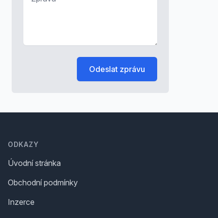
Odeslat zprávu
Footer
ODKAZY
Úvodní stránka
Obchodní podmínky
Inzerce