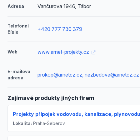
Vančurova 1946, Tábor
Adresa
Telefonní
+420 777 730 379
číslo
www.arnet-projekty.cz
Web
E-mailová
prokop@arnetcz.cz, nezbedova@arnetcz.cz
adresa
Zajímavé produkty jiných firem
Projekty přípojek vodovodu, kanalizace, plynovod
Lokalita:
Praha-Šeberov