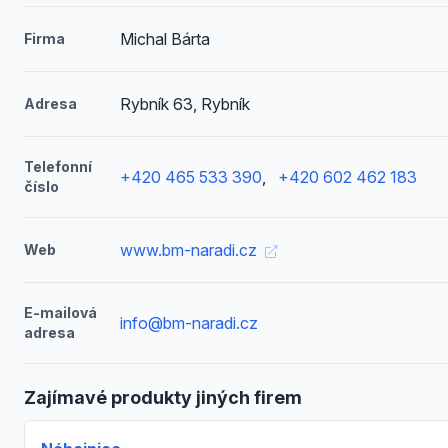
Michal Bárta
Firma
Rybník 63, Rybník
Adresa
Telefonní
+420 465 533 390
,
+420 602 462 183
číslo
www.bm-naradi.cz
Web
E-mailová
info@bm-naradi.cz
adresa
Zajímavé produkty jiných firem