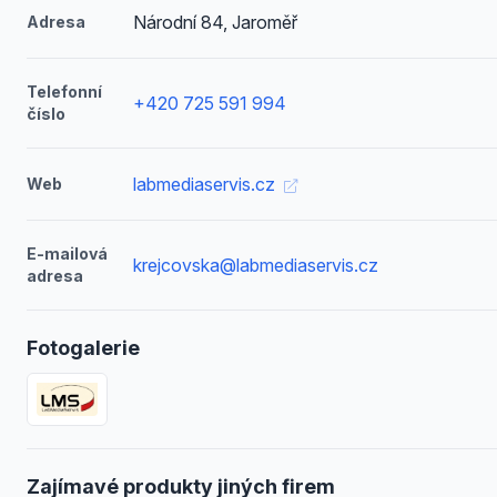
Národní 84, Jaroměř
Adresa
Telefonní
+420 725 591 994
číslo
labmediaservis.cz
Web
E-mailová
krejcovska@labmediaservis.cz
adresa
Fotogalerie
Zajímavé produkty jiných firem