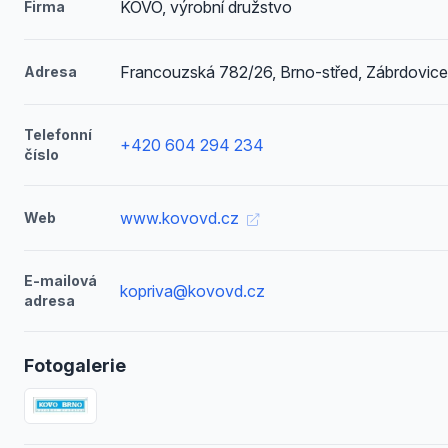
KOVO, výrobní družstvo
Firma
Francouzská 782/26, Brno-střed, Zábrdovice
Adresa
Telefonní
+420 604 294 234
číslo
www.kovovd.cz
Web
E-mailová
kopriva@kovovd.cz
adresa
Fotogalerie