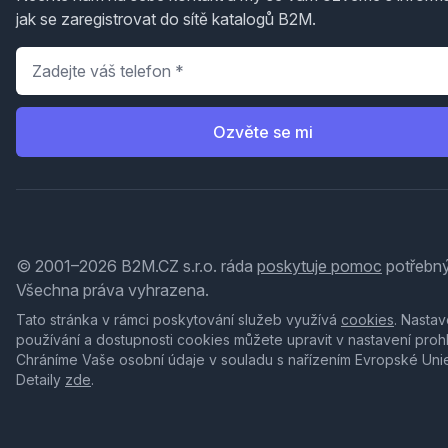
jak se zaregistrovat do sítě katalogů B2M.
Telefon
*
Ozvěte se mi
© 2001–2026 B2M.CZ s.r.o. ráda
poskytuje pomoc
potřebný
Všechna práva vyhrazena.
Tato stránka v rámci poskytování služeb využívá
cookies
. Nastav
používání a dostupnosti cookies můžete upravit v nastavení proh
Chráníme Vaše osobní údaje v souladu s nařízením Evropské Uni
Detaily
zde
.