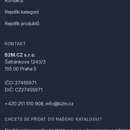
Kontakty
Rejstřík kategorií
Rejstřík produktů
KONTAKT
B2M.CZ s.r.o.
Šafránkova 1243/3
155 00 Praha 5
IČO: 27455971
DIČ: CZ27455971
+420 251 510 908, info@b2m.cz
CHCETE SE PŘIDAT DO NAŠEHO KATALOGU?