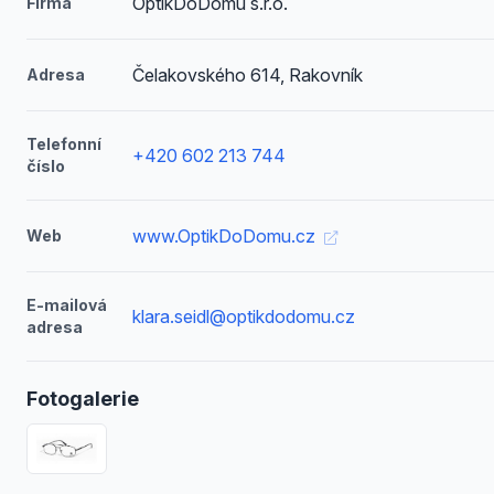
OptikDoDomu s.r.o.
Firma
Čelakovského 614, Rakovník
Adresa
Telefonní
+420 602 213 744
číslo
www.OptikDoDomu.cz
Web
E-mailová
klara.seidl@optikdodomu.cz
adresa
Fotogalerie