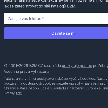
Nechte nám na sebe kontakt a my se vám ozveme s inform
jak se zaregistrovat do sítě katalogů B2M.
Telefon
*
Ozvěte se mi
© 2001–2026 B2M.CZ s.r.o. ráda
poskytuje pomoc
potřebný
Všechna práva vyhrazena.
Tato stránka v rámci poskytování služeb využívá
cookies
. Nastav
používání a dostupnosti cookies můžete upravit v nastavení proh
Chráníme Vaše osobní údaje v souladu s nařízením Evropské Uni
Detaily
zde
.