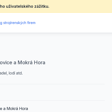
ho uživatelského zážitku.
g strojírenských firem
kovice a Mokrá Hora
el, lodí atd.
ce a Mokrá Hora