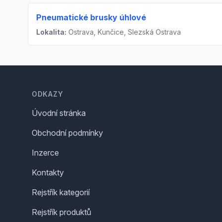
Pneumatické brusky úhlové
Lokalita:
Ostrava, Kunčice, Slezská Ostrava
Footer
ODKAZY
Úvodní stránka
Obchodní podmínky
Inzerce
Kontakty
Rejstřík kategorií
Rejstřík produktů