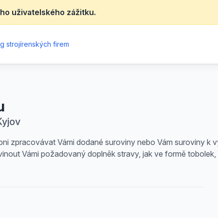
ho uživatelského zážitku.
g strojírenských firem
u
Kyjov
hopni zpracovávat Vámi dodané suroviny nebo Vám suroviny k 
nout Vámi požadovaný doplněk stravy, jak ve formě tobolek, ta