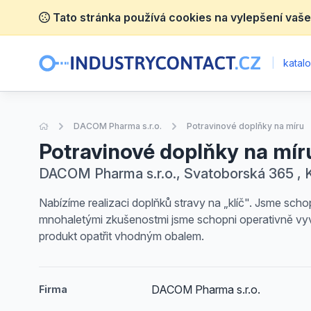
Tato stránka používá cookies na vylepšení vaše
|
katalo
Úvodní stránka
DACOM Pharma s.r.o.
Potravinové doplňky na míru
Potravinové doplňky na mír
DACOM Pharma s.r.o., Svatoborská 365 , 
Nabízíme realizaci doplňků stravy na „klíč". Jsme sc
mnohaletými zkušenostmi jsme schopni operativně vyvi
produkt opatřit vhodným obalem.
DACOM Pharma s.r.o.
Firma