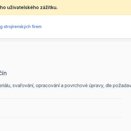
ho uživatelského zážitku.
g strojírenských firem
čín
teriálu, svařování, opracování a povrchové úpravy, dle požada