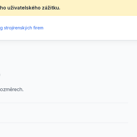
ho uživatelského zážitku.
g strojírenských firem
f
 rozměrech.