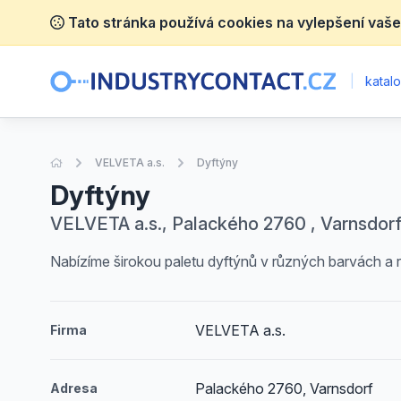
Tato stránka používá cookies na vylepšení vaše
|
katalo
Úvodní stránka
VELVETA a.s.
Dyftýny
Dyftýny
VELVETA a.s., Palackého 2760 , Varnsdor
Nabízíme širokou paletu dyftýnů v různých barvách a
VELVETA a.s.
Firma
Palackého 2760, Varnsdorf
Adresa