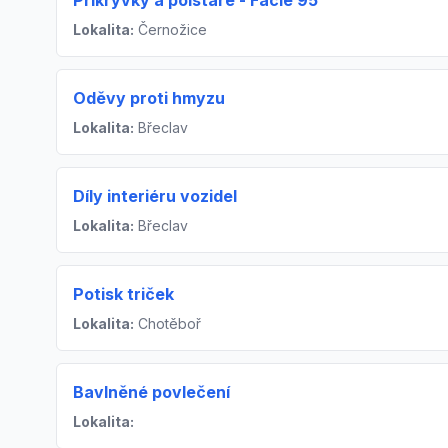
Přikrývky a polštáře - Facie 95
Lokalita:
Černožice
Oděvy proti hmyzu
Lokalita:
Břeclav
Díly interiéru vozidel
Lokalita:
Břeclav
Potisk triček
Lokalita:
Chotěboř
Bavlněné povlečení
Lokalita: