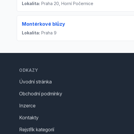
Lokalita:
Praha 20, Horní Počernice
Montérkové blůzy
Lokalita:
Praha 9
Footer
ODKAZY
Úvodní stránka
Obchodní podmínky
Inzerce
Kontakty
Rejstřík kategorií