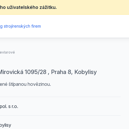
ho uživatelského zážitku.
g strojírenských firem
evlarové
Mirovická 1095/28 , Praha 8, Kobylisy
ílené štípanou hovězinou.
l. s r.o.
bylisy