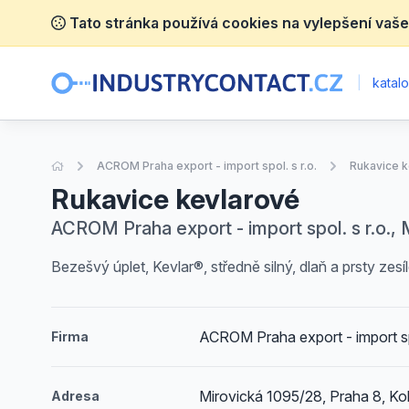
Tato stránka používá cookies na vylepšení vaše
|
katalo
Úvodní stránka
ACROM Praha export - import spol. s r.o.
Rukavice k
Rukavice kevlarové
ACROM Praha export - import spol. s r.o., 
Bezešvý úplet, Kevlar®, středně silný, dlaň a prsty zes
ACROM Praha export - import spo
Firma
Mirovická 1095/28, Praha 8, Ko
Adresa