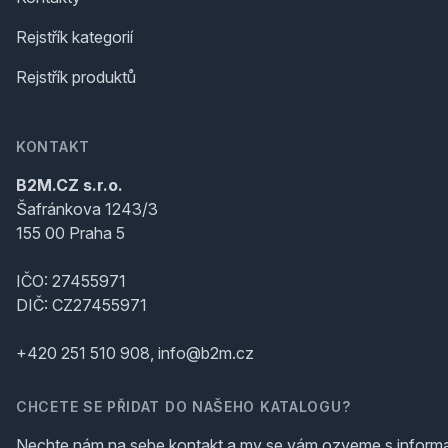
Rejstřík kategorií
Rejstřík produktů
KONTAKT
B2M.CZ s.r.o.
Šafránkova 1243/3
155 00 Praha 5
IČO: 27455971
DIČ: CZ27455971
+420 251 510 908, info@b2m.cz
CHCETE SE PŘIDAT DO NAŠEHO KATALOGU?
Nechte nám na sebe kontakt a my se vám ozveme s inform