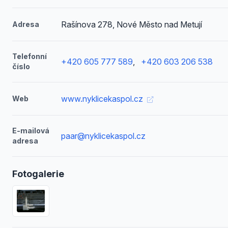
Rašínova 278, Nové Město nad Metují
Adresa
Telefonní
+420 605 777 589
,
+420 603 206 538
číslo
www.nyklicekaspol.cz
Web
E-mailová
paar@nyklicekaspol.cz
adresa
Fotogalerie