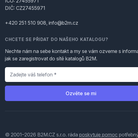
IČO: 27455971
DIČ: CZ27455971
+420 251 510 908, info@b2m.cz
CHCETE SE PŘIDAT DO NAŠEHO KATALOGU?
Nechte nám na sebe kontakt a my se vám ozveme s inform
jak se zaregistrovat do sítě katalogů B2M.
Telefon
*
Ozvěte se mi
© 2001–2026 B2M.CZ s.r.o. ráda
poskytuje pomoc
potřebný