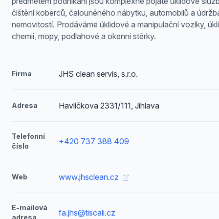
předmětem podnikání jsou komplexně pojaté úklidové služb
čištění koberců, čalouněného nábytku, automobilů a údržb
nemovitostí. Prodáváme úklidové a manipulační vozíky, úk
chemii, mopy, podlahové a okenní stěrky.
JHS clean servis, s.r.o.
Firma
Havlíčkova 2331/111, Jihlava
Adresa
Telefonní
+420 737 388 409
číslo
www.jhsclean.cz
Web
E-mailová
fa.jhs@tiscali.cz
adresa