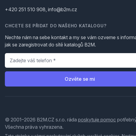
+420 251 510 908, info@b2m.cz
CHCETE SE PŘIDAT DO NAŠEHO KATALOGU?
Nechte nám na sebe kontakt a my se vám ozveme s inform
jak se zaregistrovat do sítě katalogů B2M.
Telefon
*
Ozvěte se mi
© 2001–2026 B2M.CZ s.r.o. ráda
poskytuje pomoc
potřebný
Všechna práva vyhrazena.
Tato stránka v rámci poskytování služeb využívá
cookies
. Nastav