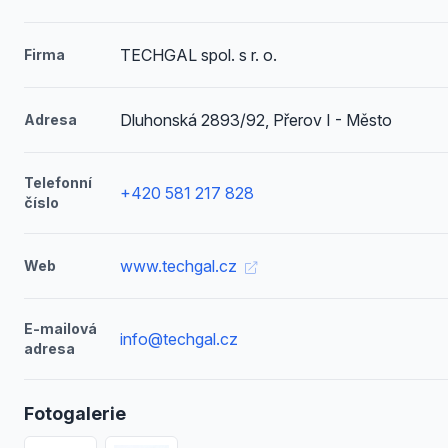
TECHGAL spol. s r. o.
Firma
Dluhonská 2893/92, Přerov I - Město
Adresa
Telefonní
+420 581 217 828
číslo
www.techgal.cz
Web
E-mailová
info@techgal.cz
adresa
Fotogalerie