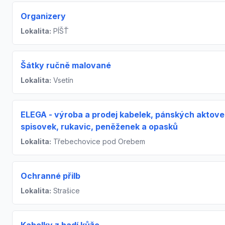
Organizery
Lokalita:
PÍŠŤ
Šátky ručně malované
Lokalita:
Vsetín
ELEGA - výroba a prodej kabelek, pánských aktove
spisovek, rukavic, peněženek a opasků
Lokalita:
Třebechovice pod Orebem
Ochranné přilb
Lokalita:
Strašice
Kabelky z hadí kůže