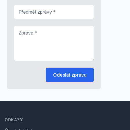
Předmět zprávy
*
Zpráva
*
Odeslat zprávu
Footer
ODKAZY