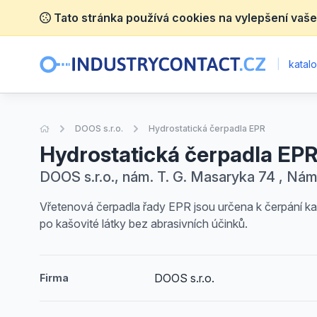
Tato stránka používá cookies na vylepšení vaše
|
katalo
Úvodní stránka
DOOS s.r.o.
Hydrostatická čerpadla EPR
Hydrostatická čerpadla EP
DOOS s.r.o., nám. T. G. Masaryka 74 , Ná
Vřetenová čerpadla řady EPR jsou určena k čerpání ka
po kašovité látky bez abrasivních účinků.
DOOS s.r.o.
Firma