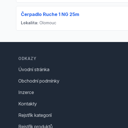
Čerpadlo Ruche 1 NG 25m
Lokalita:
Olomouc
Footer
ODKAZY
Úvodní stránka
Obchodní podmínky
Inzerce
Kontakty
Rejstřík kategorií
Rejstřík produktů