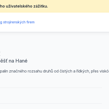
ho uživatelského zážitku.
g strojírenských firem
R
měšť na Hané
palin značného rozsahu druhů od čistých a řídkých, přes visk