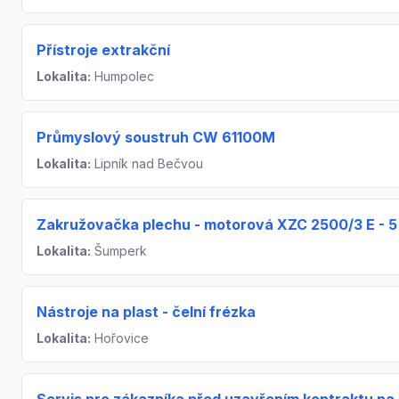
Přístroje extrakční
Lokalita:
Humpolec
Průmyslový soustruh CW 61100M
Lokalita:
Lipník nad Bečvou
Zakružovačka plechu - motorová XZC 2500/3 E - 5
Lokalita:
Šumperk
Nástroje na plast - čelní frézka
Lokalita:
Hořovice
Servis pro zákazníka před uzavřením kontraktu na