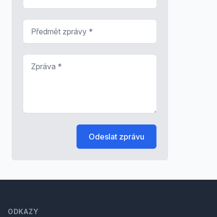
Předmět zprávy
*
Zpráva
*
Odeslat zprávu
Footer
ODKAZY