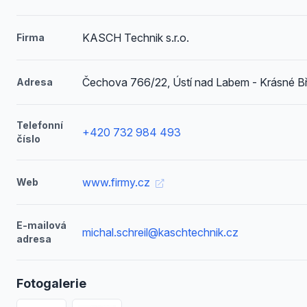
KASCH Technik s.r.o.
Firma
Čechova 766/22, Ústí nad Labem - Krásné B
Adresa
Telefonní
+420 732 984 493
číslo
www.firmy.cz
Web
E-mailová
michal.schreil@kaschtechnik.cz
adresa
Fotogalerie