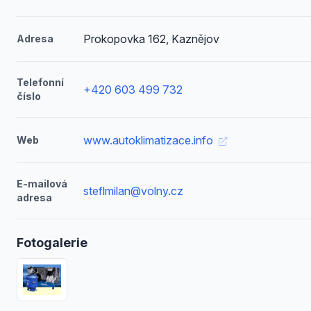
Prokopovka 162, Kaznějov
Adresa
Telefonní
+420 603 499 732
číslo
www.autoklimatizace.info
Web
E-mailová
steflmilan@volny.cz
adresa
Fotogalerie