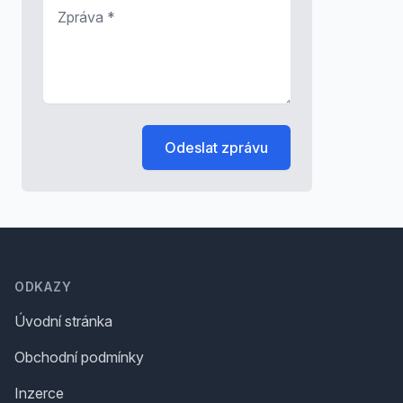
Zpráva
*
Odeslat zprávu
Footer
ODKAZY
Úvodní stránka
Obchodní podmínky
Inzerce