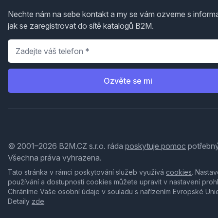
Nechte nám na sebe kontakt a my se vám ozveme s inform
jak se zaregistrovat do sítě katalogů B2M.
Telefon
*
Ozvěte se mi
© 2001–2026 B2M.CZ s.r.o. ráda
poskytuje pomoc
potřebný
Všechna práva vyhrazena.
Tato stránka v rámci poskytování služeb využívá
cookies
. Nastav
používání a dostupnosti cookies můžete upravit v nastavení proh
Chráníme Vaše osobní údaje v souladu s nařízením Evropské Uni
Detaily
zde
.