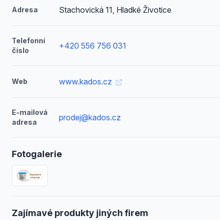
Stachovická 11, Hladké Životice
Adresa
Telefonní
+420 556 756 031
číslo
www.kados.cz
Web
E-mailová
prodej@kados.cz
adresa
Fotogalerie
Zajímavé produkty jiných firem