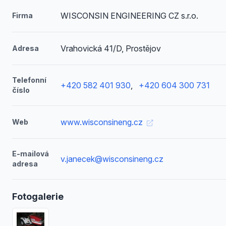
WISCONSIN ENGINEERING CZ s.r.o.
Firma
Vrahovická 41/D, Prostějov
Adresa
Telefonní
+420 582 401 930
,
+420 604 300 731
číslo
www.wisconsineng.cz
Web
E-mailová
v.janecek@wisconsineng.cz
adresa
Fotogalerie