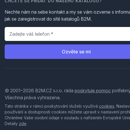
CHCETE SE PŘIDAT DO NAŠEHO KATALOGU?
Nechte nám na sebe kontakt a my se vám ozveme s inform
jak se zaregistrovat do sítě katalogů B2M.
Telefon
*
Ozvěte se mi
© 2001–2026 B2M.CZ s.r.o. ráda
poskytuje pomoc
potřebný
Všechna práva vyhrazena.
Tato stránka v rámci poskytování služeb využívá
cookies
. Nastav
používání a dostupnosti cookies můžete upravit v nastavení proh
Chráníme Vaše osobní údaje v souladu s nařízením Evropské Uni
Detaily
zde
.