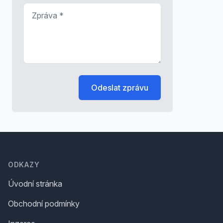
Zpráva
*
Odeslat zprávu
Footer
ODKAZY
Úvodní stránka
Obchodní podmínky