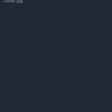
Detaily
zde
.