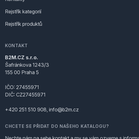
Rejstřík kategorií
Rejstřík produktů
KONTAKT
B2M.CZ s.r.o.
Šafránkova 1243/3
155 00 Praha 5
IČO: 27455971
DIČ: CZ27455971
+420 251 510 908, info@b2m.cz
CHCETE SE PŘIDAT DO NAŠEHO KATALOGU?
Nechte nám na sebe kontakt a my se vám ozveme s inform