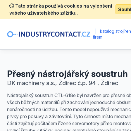
Tato stránka používá cookies na vylepšení
Souh
vašeho uživatelského zážitku.
|
katalog strojíre
firem
Přesný nástrojářský soustruh
DK machinery a.s., Ždírec č.p. 94 , Ždírec
Nástrojařský soustruh CTL-618e byl navržen pro přesné o
všech běžných materiálů při zachování jednoduché obsluh
nenáročnosti na údržbu. Tento model nepoužívá mechani
prvky pro posuvy a závitování. Tyto činnosti místo mecha
částí zajišťují počítačem řízené servomotory přímo monto
vodicí šrouby. Otáčky, posuvy, eventuálně stoupání se tak