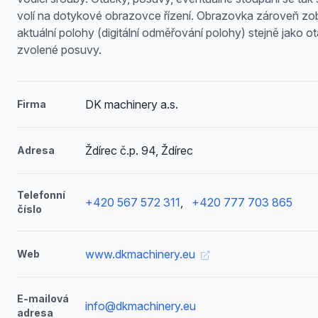
volí na dotykové obrazovce řízení. Obrazovka zároveň zo
aktuální polohy (digitální odměřování polohy) stejně jako o
zvolené posuvy.
DK machinery a.s.
Firma
Ždírec č.p. 94, Ždírec
Adresa
Telefonní
+420 567 572 311
,
+420 777 703 865
číslo
www.dkmachinery.eu
Web
E-mailová
info@dkmachinery.eu
adresa