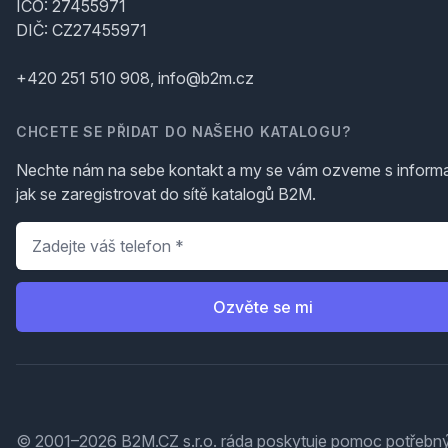
IČO: 27455971
DIČ: CZ27455971
+420 251 510 908, info@b2m.cz
CHCETE SE PŘIDAT DO NAŠEHO KATALOGU?
Nechte nám na sebe kontakt a my se vám ozveme s inform
jak se zaregistrovat do sítě katalogů B2M.
Telefon
*
Ozvěte se mi
© 2001–2026 B2M.CZ s.r.o. ráda
poskytuje pomoc
potřebný