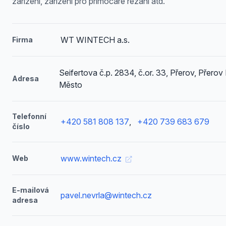
zařízení, zařízení pro přímočaré řezání atd.
WT WINTECH a.s.
Firma
Seifertova č.p. 2834, č.or. 33, Přerov, Přerov 
Adresa
Město
Telefonní
+420 581 808 137
,
+420 739 683 679
číslo
www.wintech.cz
Web
E-mailová
pavel.nevrla@wintech.cz
adresa