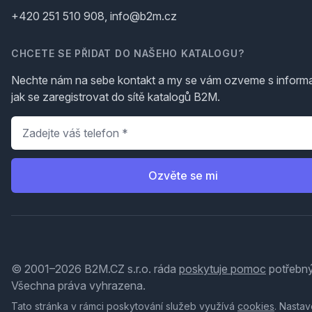
+420 251 510 908, info@b2m.cz
CHCETE SE PŘIDAT DO NAŠEHO KATALOGU?
Nechte nám na sebe kontakt a my se vám ozveme s inform
jak se zaregistrovat do sítě katalogů B2M.
Telefon
*
Ozvěte se mi
© 2001–2026 B2M.CZ s.r.o. ráda
poskytuje pomoc
potřebný
Všechna práva vyhrazena.
Tato stránka v rámci poskytování služeb využívá
cookies
. Nastav