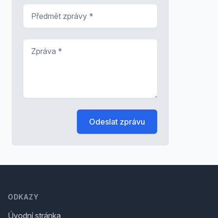
Předmět zprávy
*
Zpráva
*
Odeslat zprávu
Footer
ODKAZY
Úvodní stránka