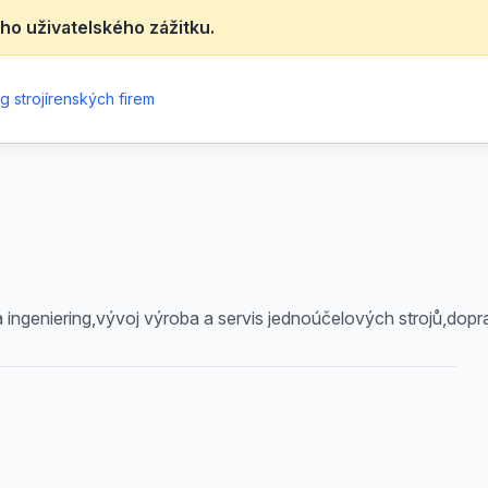
ho uživatelského zážitku.
g strojírenských firem
ingeniering,vývoj výroba a servis jednoúčelových strojů,dopr