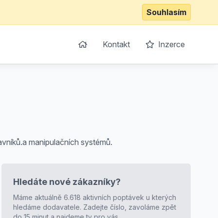
Souhlasím
Kontakt
Inzerce
avníků.a manipulačních systémů.
Hledáte nové zákazníky?
Máme aktuálně 6.618 aktivních poptávek u kterých
hledáme dodavatele. Zadejte číslo, zavoláme zpět
do 15 minut a najdeme ty pro vás.