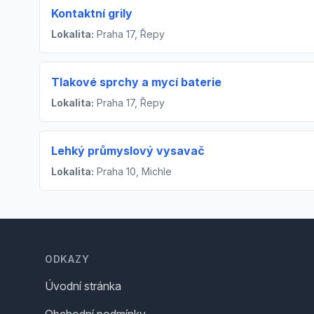
Kontaktní grily
Lokalita:
Praha 17, Řepy
Tlakové sprchy a mycí baterie
Lokalita:
Praha 17, Řepy
Lehký průmyslový vysavač
Lokalita:
Praha 10, Michle
Footer
ODKAZY
Úvodní stránka