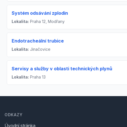
Systém odsávání zplodin
Lokalita:
Praha 12, Modřany
Endotracheální trubice
Lokalita:
Jinačovice
Servisy a služby v oblasti technických plynů
Lokalita:
Praha 13
Footer
ODKAZY
Úvodní stránka