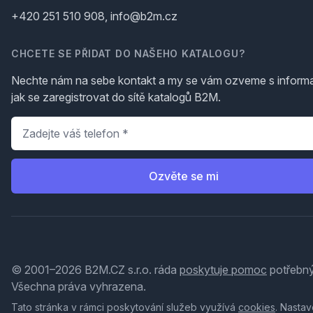
+420 251 510 908, info@b2m.cz
CHCETE SE PŘIDAT DO NAŠEHO KATALOGU?
Nechte nám na sebe kontakt a my se vám ozveme s inform
jak se zaregistrovat do sítě katalogů B2M.
Telefon
*
Ozvěte se mi
© 2001–2026 B2M.CZ s.r.o. ráda
poskytuje pomoc
potřebný
Všechna práva vyhrazena.
Tato stránka v rámci poskytování služeb využívá
cookies
. Nastav