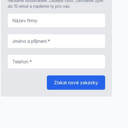
hledáme dodavatele. Zadejte číslo, zavoláme zpět
do 15 minut a najdeme ty pro vás.
Název firmy
Jméno a příjmení
*
Telefon
*
Získat nové zakázky