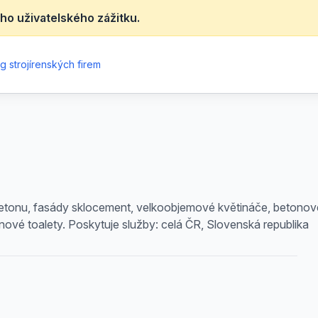
ho uživatelského zážitku.
g strojírenských firem
etonu, fasády sklocement, velkoobjemové květináče, betonové 
nové toalety. Poskytuje služby: celá ČR, Slovenská republika