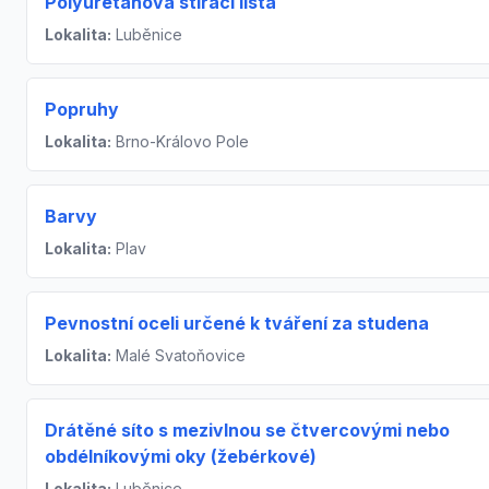
Polyuretanová stírací lišta
Lokalita:
Luběnice
Popruhy
Lokalita:
Brno-Královo Pole
Barvy
Lokalita:
Plav
Pevnostní oceli určené k tváření za studena
Lokalita:
Malé Svatoňovice
Drátěné síto s mezivlnou se čtvercovými nebo
obdélníkovými oky (žebérkové)
Lokalita:
Luběnice