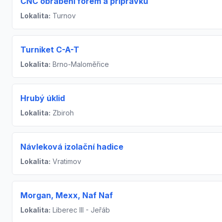
CNC obrábění forem a přípravků
Lokalita:
Turnov
Turniket C-A-T
Lokalita:
Brno-Maloměřice
Hrubý úklid
Lokalita:
Zbiroh
Návleková izolační hadice
Lokalita:
Vratimov
Morgan, Mexx, Naf Naf
Lokalita:
Liberec III - Jeřáb