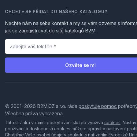
CHCETE SE PŘIDAT DO NAŠEHO KATALOGU?
Nechte nám na sebe kontakt a my se vám ozveme s inform
jak se zaregistrovat do sítě katalogů B2M.
Telefon
*
Ozvěte se mi
© 2001–2026 B2M.CZ s.r.o. ráda
poskytuje pomoc
potřebný
Všechna práva vyhrazena.
Tato stránka v rámci poskytování služeb využívá
cookies
. Nastav
používání a dostupnosti cookies můžete upravit v nastavení proh
Chráníme Vaše osobní údaje v souladu s nařízením Evropské Uni