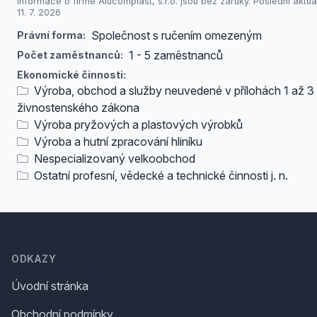
Informace o firmě Alucomplast, s.r.o. jsou bez záruky. Poslední aktua
11. 7. 2026
Společnost s ručením omezeným
Právní forma:
1 - 5 zaměstnanců
Počet zaměstnanců:
Ekonomické činnosti:
Výroba, obchod a služby neuvedené v přílohách 1 až 3
živnostenského zákona
Výroba pryžových a plastových výrobků
Výroba a hutní zpracování hliníku
Nespecializovaný velkoobchod
Ostatní profesní, vědecké a technické činnosti j. n.
Footer
ODKAZY
Úvodní stránka
Obchodní podmínky