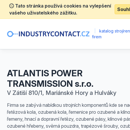
Tato stránka používá cookies na vylepšení
Souh
vašeho uživatelského zážitku.
|
katalog strojíre
firem
ATLANTIS POWER
TRANSMISSION s.r.o.
V Zátiší 810/1, Mariánské Hory a Hulváky
Firma se zabývá nabídkou strojních komponentů kde se na
řetězová kola, ozubená kola, řemenice pro ozubené a klín
řemeny, hnací a dopravní řetězy, ozubené pásy, klínové pá
ozubené hřebeny, svěrná pouzdra, trapézové šrouby, oz