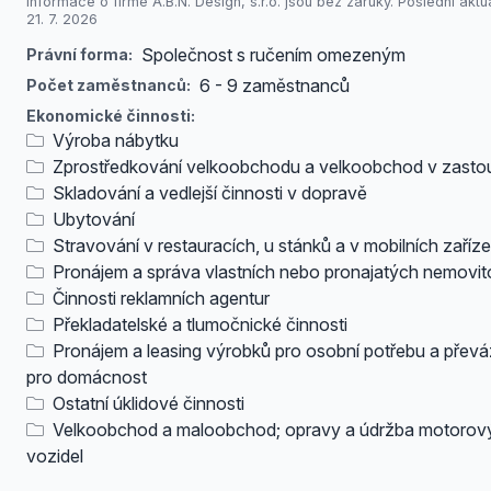
Informace o firmě A.B.N. Design, s.r.o. jsou bez záruky. Poslední aktu
21. 7. 2026
Společnost s ručením omezeným
Právní forma:
6 - 9 zaměstnanců
Počet zaměstnanců:
Ekonomické činnosti:
Výroba nábytku
Zprostředkování velkoobchodu a velkoobchod v zasto
Skladování a vedlejší činnosti v dopravě
Ubytování
Stravování v restauracích, u stánků a v mobilních zaříz
Pronájem a správa vlastních nebo pronajatých nemovito
Činnosti reklamních agentur
Překladatelské a tlumočnické činnosti
Pronájem a leasing výrobků pro osobní potřebu a přev
pro domácnost
Ostatní úklidové činnosti
Velkoobchod a maloobchod; opravy a údržba motorov
vozidel