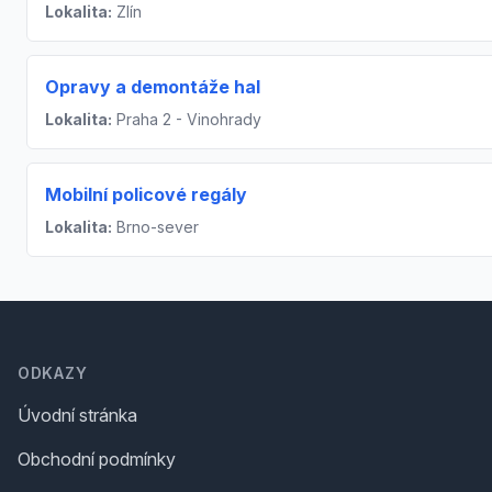
Lokalita:
Zlín
Opravy a demontáže hal
Lokalita:
Praha 2 - Vinohrady
Mobilní policové regály
Lokalita:
Brno-sever
Footer
ODKAZY
Úvodní stránka
Obchodní podmínky