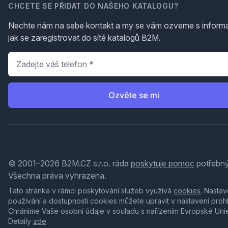
CHCETE SE PŘIDAT DO NAŠEHO KATALOGU?
Nechte nám na sebe kontakt a my se vám ozveme s inform
jak se zaregistrovat do sítě katalogů B2M.
Telefon
*
Ozvěte se mi
© 2001–2026 B2M.CZ s.r.o. ráda
poskytuje pomoc
potřebný
Všechna práva vyhrazena.
Tato stránka v rámci poskytování služeb využívá
cookies
. Nastav
používání a dostupnosti cookies můžete upravit v nastavení proh
Chráníme Vaše osobní údaje v souladu s nařízením Evropské Uni
Detaily
zde
.