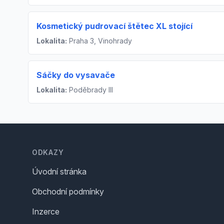
Kosmetický pudrovací štětec XL stojící
Lokalita:
Praha 3, Vinohrady
Sáčky do vysavače
Lokalita:
Poděbrady III
Footer
ODKAZY
Úvodní stránka
Obchodní podmínky
Inzerce