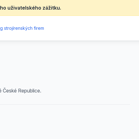
ho uživatelského zážitku.
g strojírenských firem
é České Republice.