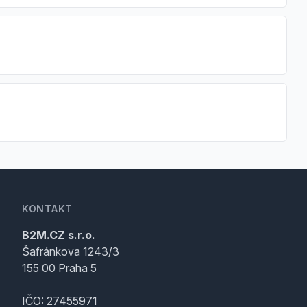
KONTAKT
B2M.CZ s.r.o.
Šafránkova 1243/3
155 00 Praha 5
IČO: 27455971