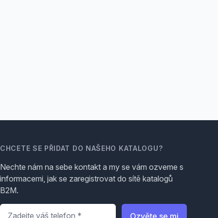
CHCETE SE PŘIDAT DO NAŠEHO KATALOGU?
Nechte nám na sebe kontakt a my se vám ozveme s
informacemi, jak se zaregistrovat do sítě katalogů
B2M.
Telefon
*
Ozvěte se mi