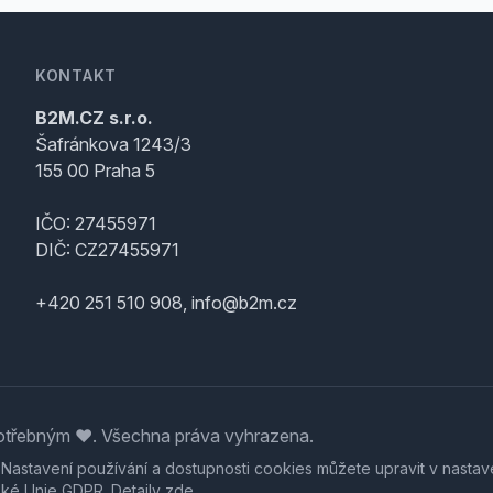
KONTAKT
B2M.CZ s.r.o.
Šafránkova 1243/3
155 00 Praha 5
IČO: 27455971
DIČ: CZ27455971
+420 251 510 908, info@b2m.cz
třebným ♥️. Všechna práva vyhrazena.
. Nastavení používání a dostupnosti cookies můžete upravit v nastav
ské Unie GDPR. Detaily
zde
.