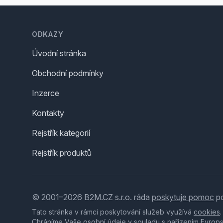
Footer
ODKAZY
Úvodní stránka
Obchodní podmínky
Inzerce
Kontakty
Rejstřík kategorií
Rejstřík produktů
© 2001–2026 B2M.CZ s.r.o. ráda
poskytuje pomoc
po
Tato stránka v rámci poskytování služeb využívá
cookies
Chráníme Vaše osobní údaje v souladu s nařízením Evrop