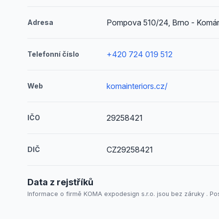
Pompova 510/24, Brno - Komá
Adresa
+420 724 019 512
Telefonní číslo
komainteriors.cz/
Web
29258421
IČO
CZ29258421
DIČ
Data z rejstříků
Informace o firmě KOMA expodesign s.r.o. jsou bez záruky . Pos