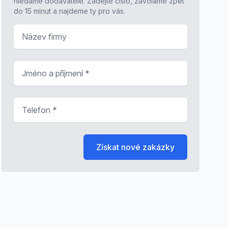
hledáme dodavatele. Zadejte číslo, zavoláme zpět
do 15 minut a najdeme ty pro vás.
Název firmy
Jméno a příjmení
*
Telefon
*
Získat nové zakázky