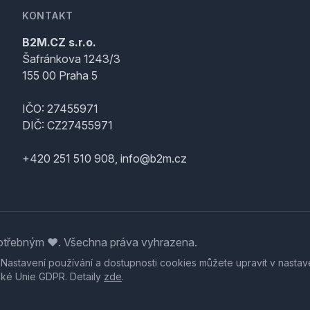
KONTAKT
B2M.CZ s.r.o.
Šafránkova 1243/3
155 00 Praha 5
IČO: 27455971
DIČ: CZ27455971
+420 251 510 908, info@b2m.cz
třebným ♥️. Všechna práva vyhrazena.
. Nastavení používání a dostupnosti cookies můžete upravit v nastav
ské Unie GDPR. Detaily
zde
.