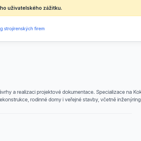
ho uživatelského zážitku.
g strojírenských firem
ávrhy a realizaci projektové dokumentace. Specializace na Ko
, rekonstrukce, rodinné domy i veřejné stavby, včetně inženýri