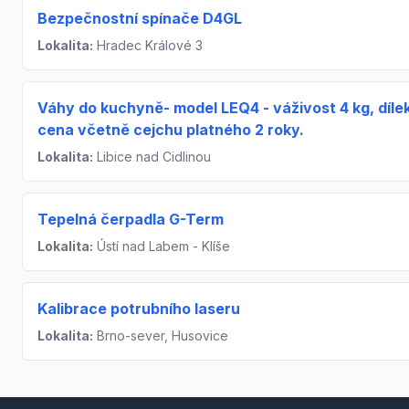
Bezpečnostní spínače D4GL
Lokalita:
Hradec Králové 3
Váhy do kuchyně- model LEQ4 - váživost 4 kg, dílek 
cena včetně cejchu platného 2 roky.
Lokalita:
Libice nad Cidlinou
Tepelná čerpadla G-Term
Lokalita:
Ústí nad Labem - Klíše
Kalibrace potrubního laseru
Lokalita:
Brno-sever, Husovice
Footer