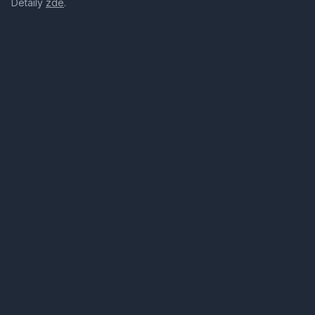
Detaily
zde
.