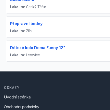
Lokalita:
Český Těšín
Přepravní bedny
Lokalita:
Zlín
Dětské kolo Dema Funny 12"
Lokalita:
Letovice
Footer
ODKAZY
Úvodní stránka
Obchodní podmínky