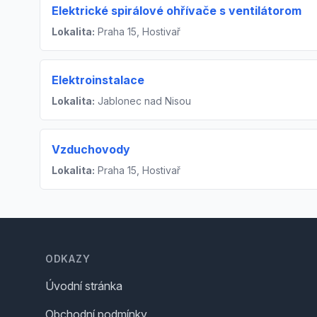
Elektrické spirálové ohřívače s ventilátorom
Lokalita:
Praha 15, Hostivař
Elektroinstalace
Lokalita:
Jablonec nad Nisou
Vzduchovody
Lokalita:
Praha 15, Hostivař
Footer
ODKAZY
Úvodní stránka
Obchodní podmínky