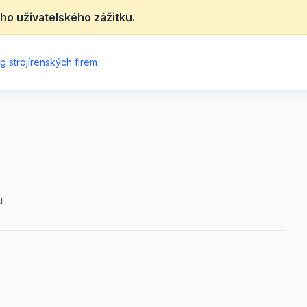
ho uživatelského zážitku.
g strojírenských firem
u