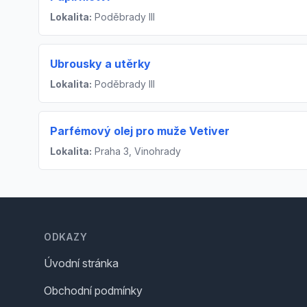
Lokalita:
Poděbrady III
Ubrousky a utěrky
Lokalita:
Poděbrady III
Parfémový olej pro muže Vetiver
Lokalita:
Praha 3, Vinohrady
Footer
ODKAZY
Úvodní stránka
Obchodní podmínky