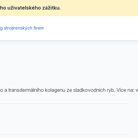
ho uživatelského zážitku.
g strojírenských firem
ního a transdermálního kolagenu ze sladkovodních ryb. Více na