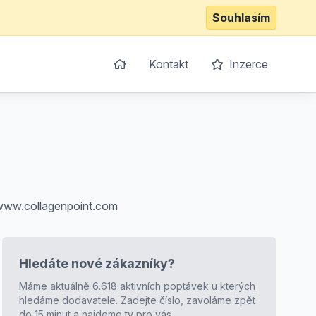
Souhlasím
Kontakt
Inzerce
: www.collagenpoint.com
Hledáte nové zákazníky?
Máme aktuálně 6.618 aktivních poptávek u kterých
hledáme dodavatele. Zadejte číslo, zavoláme zpět
do 15 minut a najdeme ty pro vás.