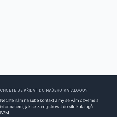
CHCETE SE PŘIDAT DO NAŠEHO KATALOGU?
Nechte nám na sebe kontakt a my se vám ozveme s
informacemi, jak se zaregistrovat do sítě katalogů
B2M.