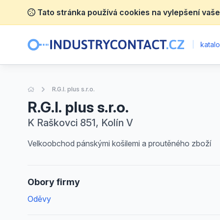
Tato stránka používá cookies na vylepšení vaše
|
katalo
Úvodní stránka
R.G.I. plus s.r.o.
R.G.I. plus s.r.o.
K Raškovci 851, Kolín V
Velkoobchod pánskými košilemi a proutěného zboží
Obory firmy
Oděvy