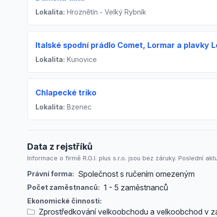
Lokalita:
Hroznětín - Velký Rybník
Italské spodní prádlo Comet, Lormar a plavky L
Lokalita:
Kunovice
Chlapecké triko
Lokalita:
Bzenec
Data z rejstříků
Informace o firmě R.G.I. plus s.r.o. jsou bez záruky. Poslední akt
Společnost s ručením omezeným
Právní forma:
1 - 5 zaměstnanců
Počet zaměstnanců:
Ekonomické činnosti:
Zprostředkování velkoobchodu a velkoobchod v z