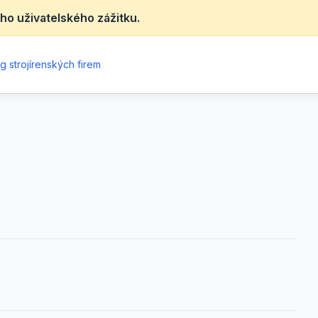
ho uživatelského zážitku.
g strojírenských firem